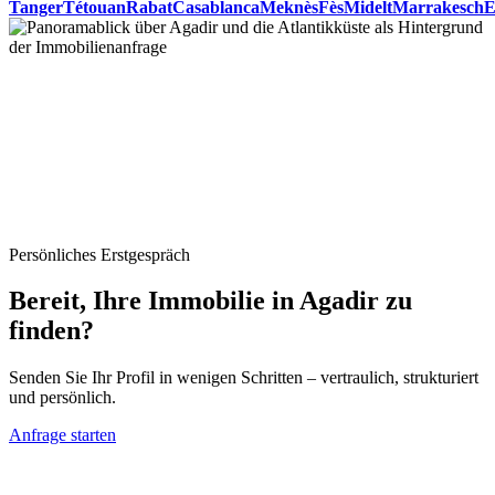
Tanger
Tétouan
Rabat
Casablanca
Meknès
Fès
Midelt
Marrakesch
E
Persönliches Erstgespräch
Bereit, Ihre Immobilie in Agadir zu
finden?
Senden Sie Ihr Profil in wenigen Schritten – vertraulich, strukturiert
und persönlich.
Anfrage starten