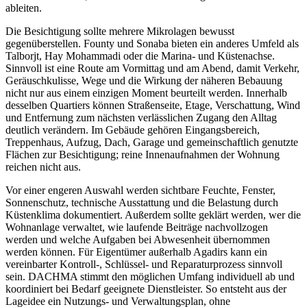
ableiten.
Die Besichtigung sollte mehrere Mikrolagen bewusst
gegenüberstellen. Founty und Sonaba bieten ein anderes Umfeld als
Talborjt, Hay Mohammadi oder die Marina- und Küstenachse.
Sinnvoll ist eine Route am Vormittag und am Abend, damit Verkehr,
Geräuschkulisse, Wege und die Wirkung der näheren Bebauung
nicht nur aus einem einzigen Moment beurteilt werden. Innerhalb
desselben Quartiers können Straßenseite, Etage, Verschattung, Wind
und Entfernung zum nächsten verlässlichen Zugang den Alltag
deutlich verändern. Im Gebäude gehören Eingangsbereich,
Treppenhaus, Aufzug, Dach, Garage und gemeinschaftlich genutzte
Flächen zur Besichtigung; reine Innenaufnahmen der Wohnung
reichen nicht aus.
Vor einer engeren Auswahl werden sichtbare Feuchte, Fenster,
Sonnenschutz, technische Ausstattung und die Belastung durch
Küstenklima dokumentiert. Außerdem sollte geklärt werden, wer die
Wohnanlage verwaltet, wie laufende Beiträge nachvollzogen
werden und welche Aufgaben bei Abwesenheit übernommen
werden können. Für Eigentümer außerhalb Agadirs kann ein
vereinbarter Kontroll-, Schlüssel- und Reparaturprozess sinnvoll
sein. DACHMA stimmt den möglichen Umfang individuell ab und
koordiniert bei Bedarf geeignete Dienstleister. So entsteht aus der
Lageidee ein Nutzungs- und Verwaltungsplan, ohne