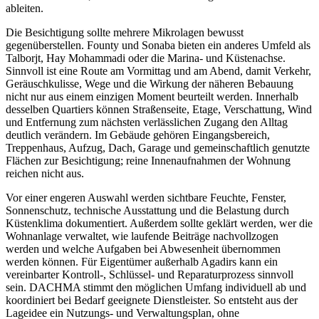
ableiten.
Die Besichtigung sollte mehrere Mikrolagen bewusst
gegenüberstellen. Founty und Sonaba bieten ein anderes Umfeld als
Talborjt, Hay Mohammadi oder die Marina- und Küstenachse.
Sinnvoll ist eine Route am Vormittag und am Abend, damit Verkehr,
Geräuschkulisse, Wege und die Wirkung der näheren Bebauung
nicht nur aus einem einzigen Moment beurteilt werden. Innerhalb
desselben Quartiers können Straßenseite, Etage, Verschattung, Wind
und Entfernung zum nächsten verlässlichen Zugang den Alltag
deutlich verändern. Im Gebäude gehören Eingangsbereich,
Treppenhaus, Aufzug, Dach, Garage und gemeinschaftlich genutzte
Flächen zur Besichtigung; reine Innenaufnahmen der Wohnung
reichen nicht aus.
Vor einer engeren Auswahl werden sichtbare Feuchte, Fenster,
Sonnenschutz, technische Ausstattung und die Belastung durch
Küstenklima dokumentiert. Außerdem sollte geklärt werden, wer die
Wohnanlage verwaltet, wie laufende Beiträge nachvollzogen
werden und welche Aufgaben bei Abwesenheit übernommen
werden können. Für Eigentümer außerhalb Agadirs kann ein
vereinbarter Kontroll-, Schlüssel- und Reparaturprozess sinnvoll
sein. DACHMA stimmt den möglichen Umfang individuell ab und
koordiniert bei Bedarf geeignete Dienstleister. So entsteht aus der
Lageidee ein Nutzungs- und Verwaltungsplan, ohne