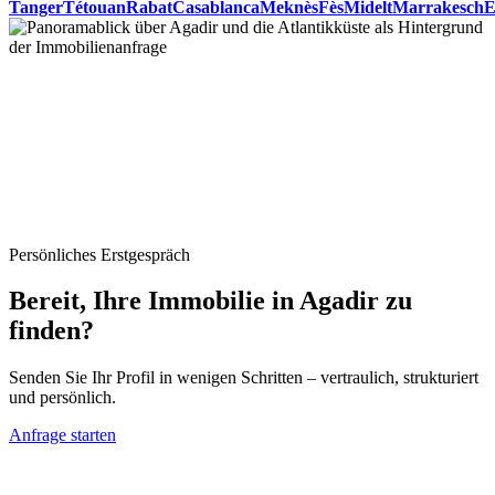
Tanger
Tétouan
Rabat
Casablanca
Meknès
Fès
Midelt
Marrakesch
E
Persönliches Erstgespräch
Bereit, Ihre Immobilie in Agadir zu
finden?
Senden Sie Ihr Profil in wenigen Schritten – vertraulich, strukturiert
und persönlich.
Anfrage starten